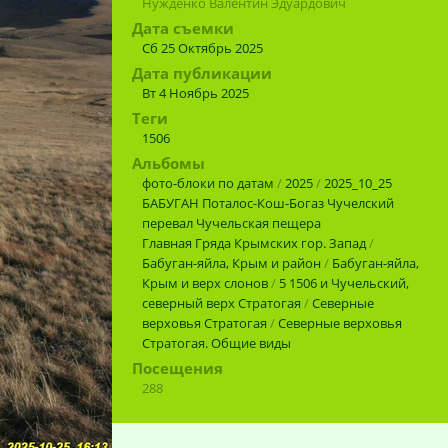
Нужденко Валентин Эдуардович
Дата съемки
Сб 25 Октябрь 2025
Дата публикации
Вт 4 Ноябрь 2025
Теги
1506
Альбомы
фото-блоки по датам
/
2025
/
2025_10_25
БАБУГАН Поталос-Кош-Богаз Чучелский
перевал Чучельская пещера
Главная Гряда Крымских гор. Запад
/
Бабуган-яйла, Крым и район
/
Бабуган-яйла,
Крым и верх слонов
/
5 1506 и Чучельский,
северный верх Стратогая
/
Северные
верховья Стратогая
/
Северные верховья
Стратогая. Общие виды
Посещения
288