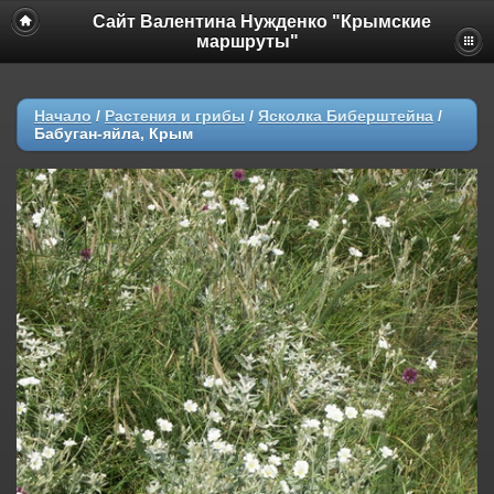
Сайт Валентина Нужденко "Крымские
маршруты"
Начало
/
Растения и грибы
/
Ясколка Биберштейна
/
Бабуган-яйла, Крым