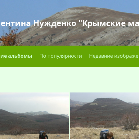
лентина Нужденко "Крымские м
ие альбомы
По популярности
Недавние изображе