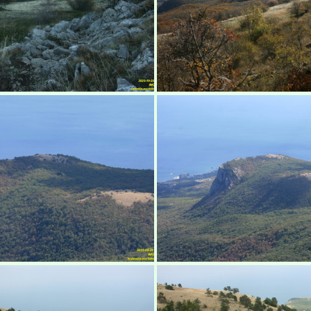
абуган-яйла, Крым
Бабуган-яйла, К