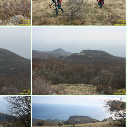
рым
Бабуган-яйла, Крым
рым
Бабуган-яйла, Крым