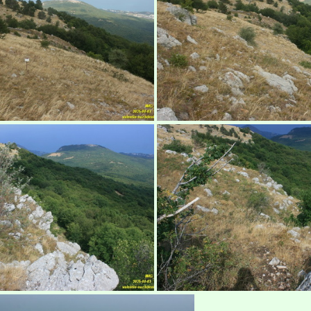
ид на Парагильмен
babugan-421
абуган-яйла, Крым
Бабуган-яйла, К