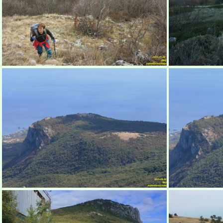
Бабуган-яйла, Крым
Б