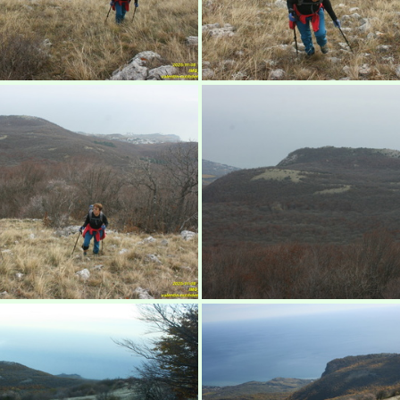
абуган-яйла, Крым
Бабуган-яйла, К
абуган-яйла, Крым
Бабуган-яйла, К