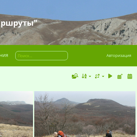
аршруты"
ния
Авторизация