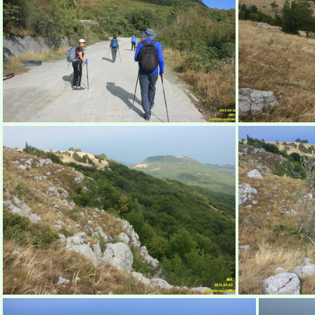
Вид на Парагильмен
В
Алуштинский завод железобетонных конструкций
Б