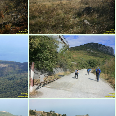
рым
Бабуган-яйла, Крым