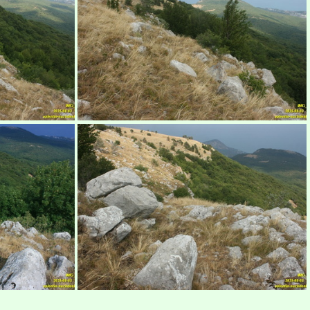
Шлагбаум возле Алуштинского завода ЖБК
рым
Бабуган-яйла, Крым