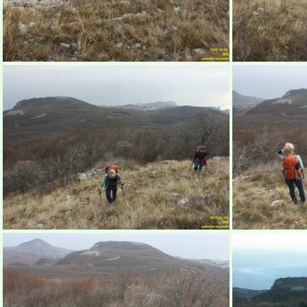
Бабуган-яйла, Крым
Б
Бабуган-яйла, Крым
Б