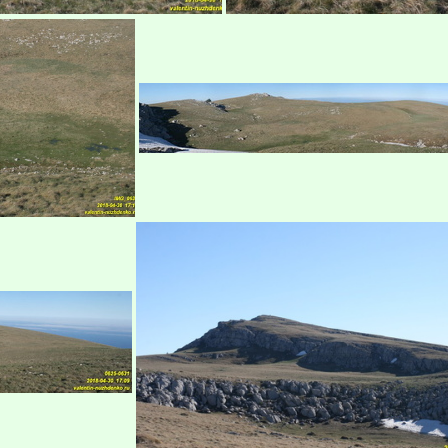
абуган-яйла, Крым
Бабуган-яйла, К
йла, Крым
Бабуган-яйла, Крым