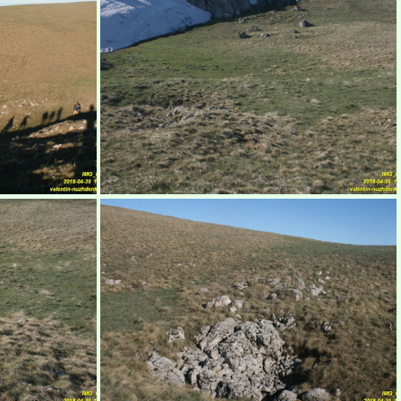
рым
Бабуган-яйла, Крым
рым
Бабуган-яйла, Крым