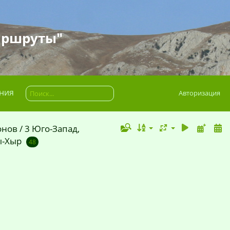
аршруты"
ния
Авторизация
онов
/
3 Юго-Запад,
ы-Хыр
48