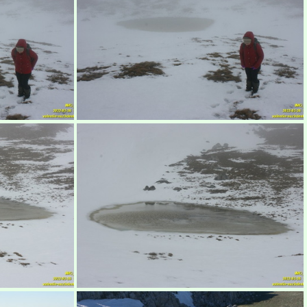
рым
Бабуган-яйла, Крым
рым
Бабуган-яйла, Крым