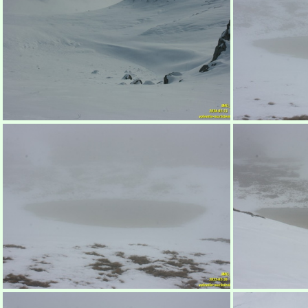
Бабуган-яйла, Крым
Б
Бабуган-яйла, Крым
Б