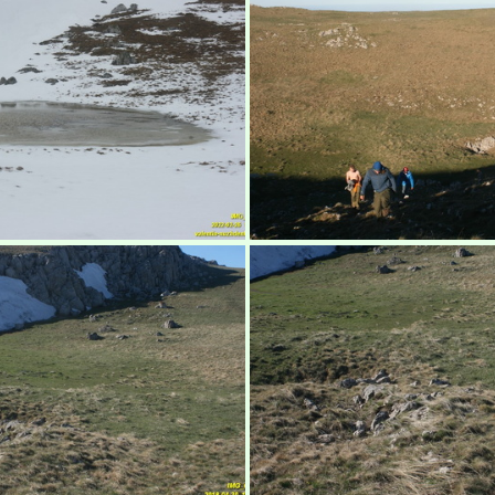
абуган-яйла, Крым
Бабуган-яйла, К
абуган-яйла, Крым
Бабуган-яйла, К