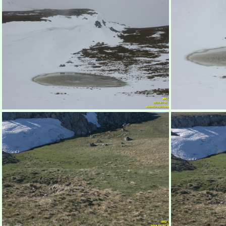
Бабуган-яйла, Крым
Б
Бабуган-яйла, Крым
Б