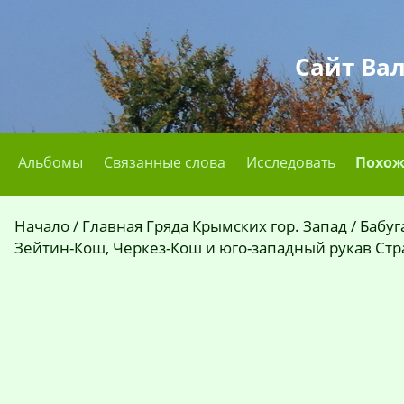
Сайт Ва
Альбомы
Связанные слова
Исследовать
Похож
Начало
/
Главная Гряда Крымских гор. Запад
/
Бабуг
Зейтин-Кош, Черкез-Кош и юго-западный рукав Стр