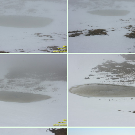
абуган-яйла, Крым
Бабуган-яйла, К
абуган-яйла, Крым
Бабуган-яйла, К