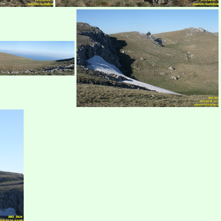
рым
Бабуган-яйла, Крым
Бабуган-яйла, Крым