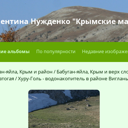
лентина Нужденко "Крымские м
ие альбомы
По популярности
Недавние изображе
ан-яйла, Крым и район
/
Бабуган-яйла, Крым и верх сл
атогая
/
Хуру-Голь - водонакопитель в районе Виглан