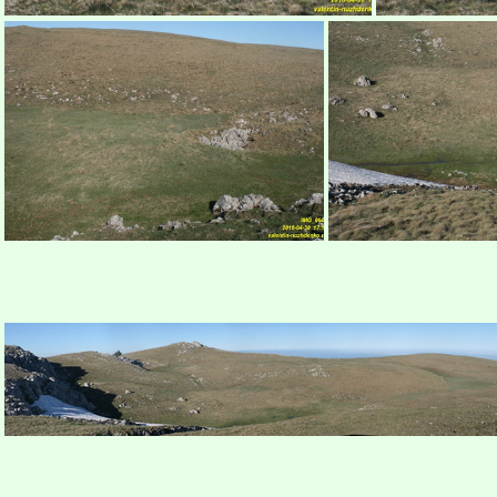
Бабуган-яйла, Крым
Б
Бабуган-яйла, Крым
Бабуган-я