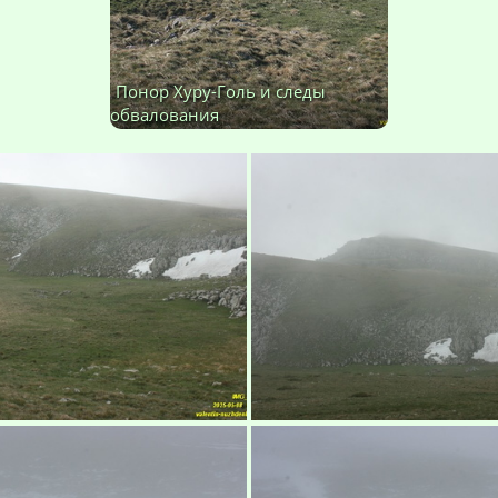
Понор Хуру-Голь и следы
обвалования
изображений: 9